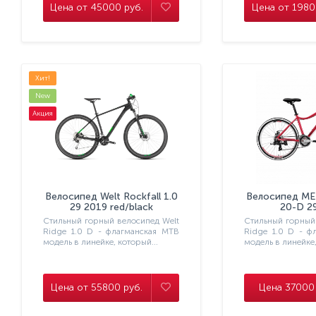
Цена от 45000 руб.
Цена от 1980
Хит!
New
Акция
Велосипед Welt Rockfall 1.0
Велосипед MER
29 2019 red/black
20-D 2
MattBlac
Стильный горный велосипед Welt
Стильный горный
Ridge 1.0 D - флагманская МТВ
Ridge 1.0 D - ф
модель в линейке, который...
модель в линейке,
Цена от 55800 руб.
Цена 37000 