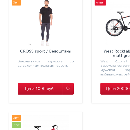
Хит!
Акция
CROSS sport / Велоштаны
West Rockfall
matt gre
Велолеггинсы мужские со
West Rockfa
вставленным велопамперсом.
высококачеств
мужской ха
амбициозных рай
Цена 1000 руб.
Цена 20000
Хит!
New