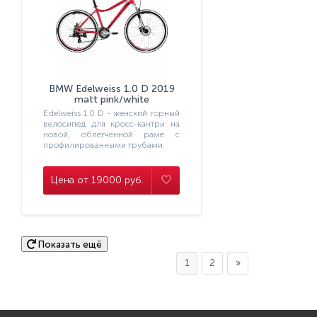
BMW Edelweiss 1.0 D 2019
matt pink/white
Edelweiss 1.0 D - женский горный
велосипед для кросс-кантри на
новой, облегченной раме с
Забыли пароль?
профилированными трубами.
Регистрация
Цена от 19000 руб.
Показать ещё
1
2
»