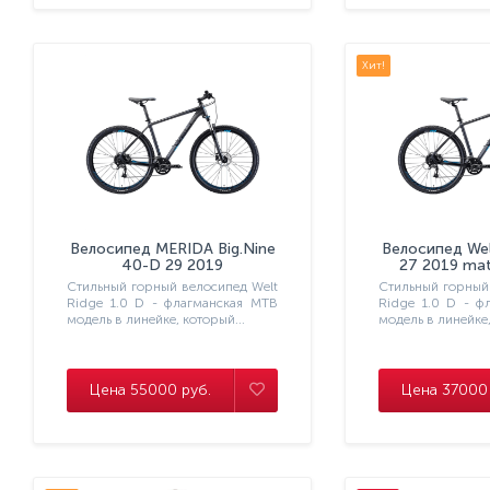
Хит!
Велосипед MERIDA Big.Nine
Велосипед Wel
40-D 29 2019
27 2019 mat
MattDarkSilver/Blue/Black
Стильный горный велосипед Welt
Стильный горный
Ridge 1.0 D - флагманская МТВ
Ridge 1.0 D - ф
модель в линейке, который...
модель в линейке,
Цена 55000 руб.
Цена 37000 