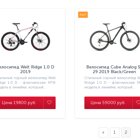
Хит!
елосипед Welt Ridge 1.0 D
Велосипед Cube Analog 
2019
29 2019 Black/Green
ильный горный велосипед Welt
Стильный горный велосипед W
dge 1.0 D - флагманская МТВ
Ridge 1.0 D - флагманская 
дель в линейке, который...
модель в линейке, который...
Цена 19800 руб.
Цена 59000 руб.
Забыли пароль?
Регистрация
«
1
2