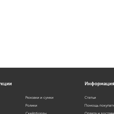
укции
Информаци
Рюкзаки и сумки
Статьи
Ролики
Помощь покупат
Скейтборды
Оплата и достав