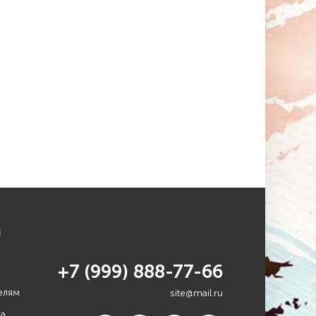
я
+7 (999) 888-77-66
елям
site@mail.ru
ка