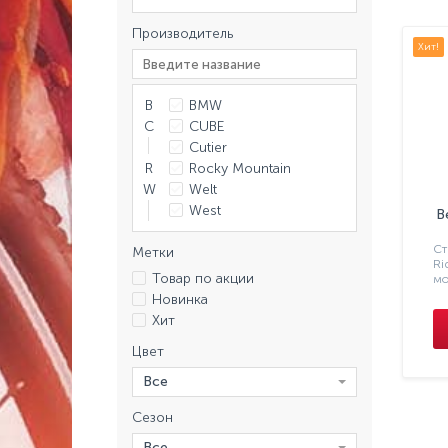
Производитель
Хит!
B
BMW
C
CUBE
Cutier
R
Rocky Mountain
W
Welt
West
В
Ст
Метки
Ri
Товар по акции
мо
Новинка
Хит
Цвет
Все
Сезон
Все