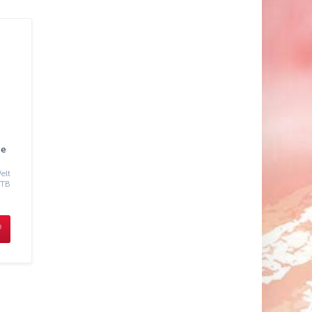
Se
elt
МТВ