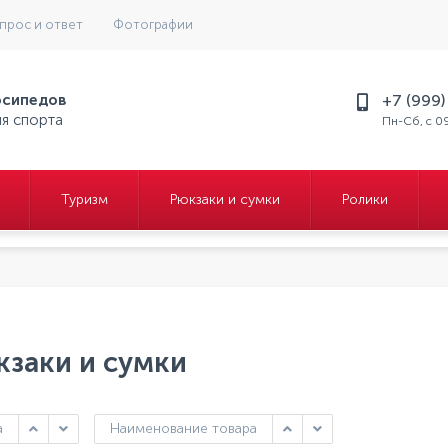
прос и ответ
Фотографии
осипедов
+7 (999
ля спорта
Пн-Сб, с 0
Туризм
Рюкзаки и сумки
Ролики
кзаки и сумки
а
Наименование товара