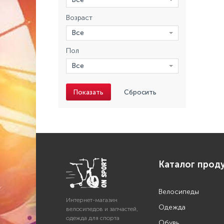
Возраст
Все
Пол
Все
Показать
Сбросить
Каталог прод
Велосипеды
Интернет-магазин
Одежда
велосипедов и запчастей,
одежда для спорта
Обувь