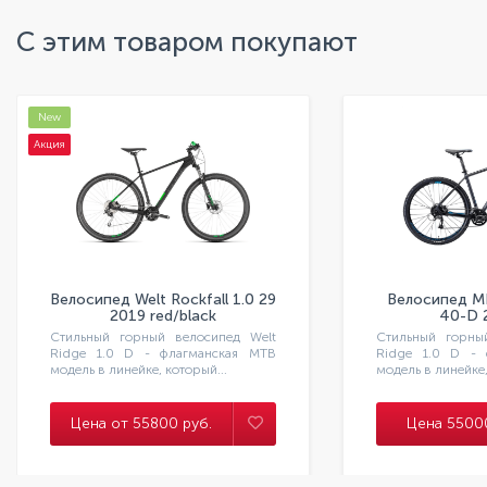
C этим товаром покупают
Забыли пароль?
Регистрация
New
Акция
Велосипед Welt Rockfall 1.0 29
Велосипед ME
2019 red/black
40-D 
MattDarkSilv
Стильный горный велосипед Welt
Стильный горны
Ridge 1.0 D - флагманская МТВ
Ridge 1.0 D - 
модель в линейке, который...
модель в линейке,
Цена от 55800 руб.
Цена 55000