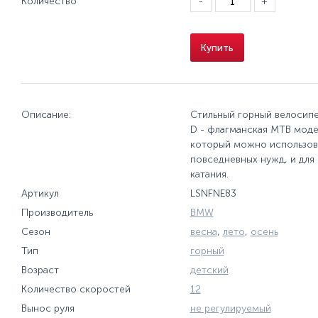
Количество
-
+
Купить
Описание:
Стильный горный велосипед
D - флагманская МТВ модел
который можно использова
повседневных нужд, и для
катания.
Артикул
LSNFNE83
Производитель
BMW
Сезон
весна
,
лето
,
осень
Тип
горный
Возраст
детский
Количество скоростей
12
Вынос руля
не регулируемый